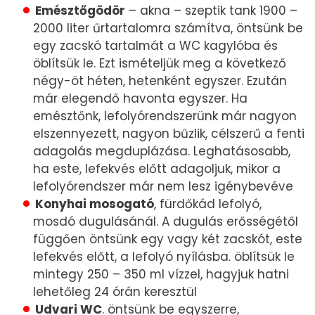
Emésztőgödör
– akna – szeptik tank 1900 –
2000 liter űrtartalomra számítva, öntsünk be
egy zacskó tartalmát a WC kagylóba és
öblítsük le. Ezt ismételjük meg a következő
négy-öt héten, hetenként egyszer. Ezután
már elegendő havonta egyszer. Ha
emésztőnk, lefolyórendszerünk már nagyon
elszennyezett, nagyon bűzlik, célszerű a fenti
adagolás megduplázása. Leghatásosabb,
ha este, lefekvés előtt adagoljuk, mikor a
lefolyórendszer már nem lesz igénybevéve
Konyhai mosogató
, fürdőkád lefolyó,
mosdó dugulásánál. A dugulás erősségétől
függően öntsünk egy vagy két zacskót, este
lefekvés előtt, a lefolyó nyílásba. öblítsük le
mintegy 250 – 350 ml vízzel, hagyjuk hatni
lehetőleg 24 órán keresztül
Udvari WC
. öntsünk be egyszerre,