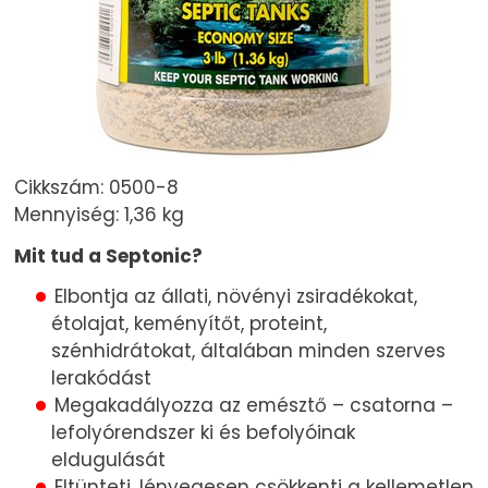
Cikkszám: 0500-8
Mennyiség: 1,36 kg
Mit tud a Septonic?
Elbontja az állati, növényi zsiradékokat,
étolajat, keményítőt, proteint,
szénhidrátokat, általában minden szerves
lerakódást
Megakadályozza az emésztő – csatorna –
lefolyórendszer ki és befolyóinak
eldugulását
Eltünteti, lényegesen csökkenti a kellemetlen