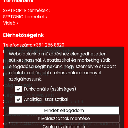
Termékeink
SEPTIFORTE termékek
SEPTONIC termékek
Videó
Elérhetőségeink
Telefonszám:
+36 1 256 8620
E-mail:
canaswiss@canaswiss.hu
Weboldalunk a működéshez elengedhetetlen
sütiket használ. A statisztikai és marketing sütik
Nyitva tartás:
elfogadása segít nekünk, hogy személyre szabott
Hétfőtől - csütörtökig 8 - 15 óráig,
ajánlatokkal és jobb felhasználói élménnyel
pénteken 8 - 12 óráig
szolgálhassunk.
Cégadatok
Funkcionális (szükséges)
Cégnév: CANASWISS Kft.
Analitikai, statisztikai
Székhely: 1173 Budapest, Kaszáló u. 99.
Cégjegyzék szám: 01 09 071972
Mindet elfogadom
Adószám: 10463453-2-42
Kiválasztottak mentése
© 2025 CANASWISS Kft. - Kiváló minőségű kanadai és
Csak a szükségesek