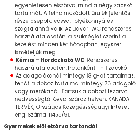
egyenletesen elszórva, mind a négy zacskó
tartalmát. A felhalmozódott ürülék jelentős
része cseppfolyóssá, folyékonnyá és
szagtalanná válik. Az udvari WC rendszeres
használata esetén, a szükséglet szerint a
kezelést minden két hónapban, egyszer
ismételjük meg
Kémiai – Hordozható WC
. Rendszeres
használata esetén, hetenként 1 – 1 zacskó
Az adagolókanál mintegy 18 g-ot tartalmaz,
tehát a doboz tartalma mintegy 76 adagoló
vagy merőkanál. Tartsuk a dobozt lezárva,
nedvességtől óvva, száraz helyen. KANADAI
TERMÉK, Országos Közegészségügyi Intézet
eng. Száma: 11455/91.
Gyermekek elől elzárva tartandó!