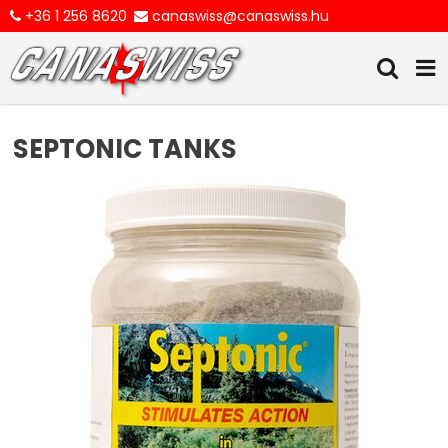
+36 1 256 8620
canaswiss@canaswiss.hu
SEPTONIC TANKS