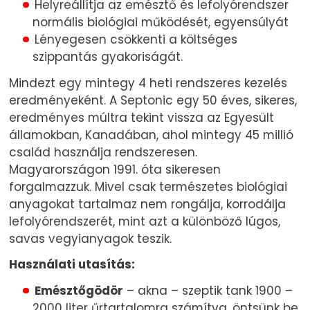
Helyreállítja az emésztő és lefolyórendszer
normális biológiai működését, egyensúlyát
Lényegesen csökkenti a költséges
szippantás gyakoriságát.
Mindezt egy mintegy 4 heti rendszeres kezelés
eredményeként. A Septonic egy 50 éves, sikeres,
eredményes múltra tekint vissza az Egyesült
államokban, Kanadában, ahol mintegy 45 millió
család használja rendszeresen.
Magyarországon 1991. óta sikeresen
forgalmazzuk. Mivel csak természetes biológiai
anyagokat tartalmaz nem rongálja, korrodálja
lefolyórendszerét, mint azt a különböző lúgos,
savas vegyianyagok teszik.
Használati utasítás:
Emésztőgödör
– akna – szeptik tank 1900 –
2000 liter űrtartalomra számítva, öntsünk be