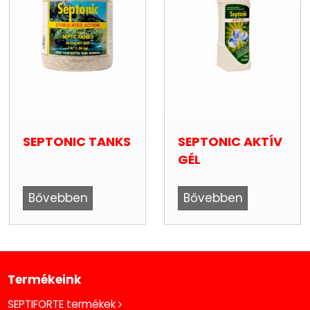
SEPTONIC TANKS
SEPTONIC AKTÍV
GÉL
Bővebben
Bővebben
Termékeink
SEPTIFORTE termékek