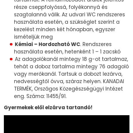
része cseppfolyóssá, folyékonnyá és
szagtalanná válik. Az udvari WC rendszeres
használata esetén, a szükséglet szerint a
kezelést minden két hónapban, egyszer
ismételjük meg
Kémiai – Hordozható WC
. Rendszeres
használata esetén, hetenként 1 – 1 zacskó
Az adagolókanál mintegy 18 g-ot tartalmaz,
tehát a doboz tartalma mintegy 76 adagoló
vagy merőkanál. Tartsuk a dobozt lezárva,
nedvességtől óvva, száraz helyen. KANADAI
TERMÉK, Országos Közegészségügyi Intézet
eng. Száma: 11455/91.
Gyermekek elől elzárva tartandó!