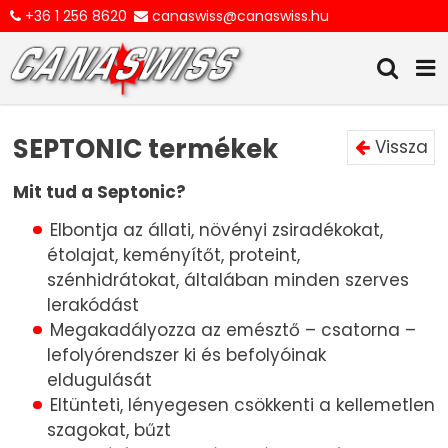
+36 1 256 8620
canaswiss@canaswiss.hu
SEPTONIC termékek
Vissza
Mit tud a Septonic?
Elbontja az állati, növényi zsiradékokat,
étolajat, keményítőt, proteint,
szénhidrátokat, általában minden szerves
lerakódást
Megakadályozza az emésztő – csatorna –
lefolyórendszer ki és befolyóinak
eldugulását
Eltünteti, lényegesen csökkenti a kellemetlen
szagokat, bűzt