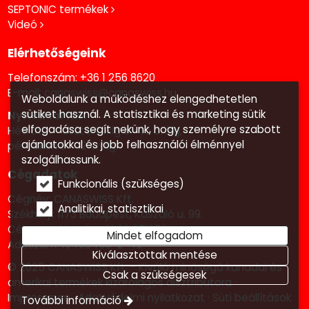
SEPTONIC termékek
Videó
Elérhetőségeink
Telefonszám:
+36 1 256 8620
E-mail:
canaswiss@canaswiss.hu
Weboldalunk a működéshez elengedhetetlen
sütiket használ. A statisztikai és marketing sütik
Nyitva tartás:
elfogadása segít nekünk, hogy személyre szabott
Hétfőtől - csütörtökig 8 - 15 óráig,
ajánlatokkal és jobb felhasználói élménnyel
pénteken 8 - 12 óráig
szolgálhassunk.
Cégadatok
Funkcionális (szükséges)
Cégnév: CANASWISS Kft.
Analitikai, statisztikai
Székhely: 1173 Budapest, Kaszáló u. 99.
Cégjegyzék szám: 01 09 071972
Mindet elfogadom
Adószám: 10463453-2-42
Kiválasztottak mentése
© 2025 CANASWISS Kft. - Kiváló minőségű kanadai és
Csak a szükségesek
amerikai termékek kizárólagos disztribútora
Impresszum
Adatvédelmi nyilatkozat
Süti beállítások
További információ