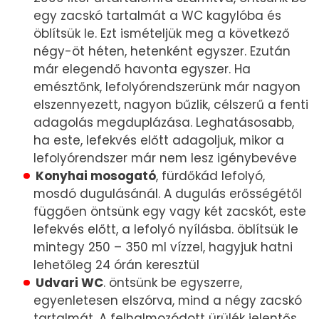
egy zacskó tartalmát a WC kagylóba és
öblítsük le. Ezt ismételjük meg a következő
négy-öt héten, hetenként egyszer. Ezután
már elegendő havonta egyszer. Ha
emésztőnk, lefolyórendszerünk már nagyon
elszennyezett, nagyon bűzlik, célszerű a fenti
adagolás megduplázása. Leghatásosabb,
ha este, lefekvés előtt adagoljuk, mikor a
lefolyórendszer már nem lesz igénybevéve
Konyhai mosogató
, fürdőkád lefolyó,
mosdó dugulásánál. A dugulás erősségétől
függően öntsünk egy vagy két zacskót, este
lefekvés előtt, a lefolyó nyílásba. öblítsük le
mintegy 250 – 350 ml vízzel, hagyjuk hatni
lehetőleg 24 órán keresztül
Udvari WC
. öntsünk be egyszerre,
egyenletesen elszórva, mind a négy zacskó
tartalmát. A felhalmozódott ürülék jelentős