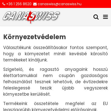
+36 1 256 8620
canaswiss@canaswiss.hu
Környezetvédelem
Választékunk összeállításakor fontos szempont,
hogy a környezetet minél kevésbé károsító
termékeket kínáljunk.
Szigetelő, és ragasztó anyagaink hosszú
élettartamukkal nem csupán gazdaságos
felhasználást tesznek lehetővé, de évtizedekre
feleslegessé teszik újabb vegyszerek
környezetbe kerülését.
Termékeink összetétele megfelel az EU
legszigorúbb környezetvédelmi előírásainak.