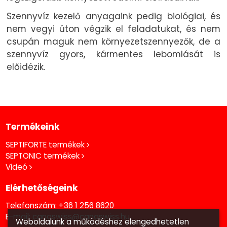
Szennyvíz kezelő anyagaink pedig biológiai, és
nem vegyi úton végzik el feladatukat, és nem
csupán maguk nem környezetszennyezők, de a
szennyvíz gyors, kármentes lebomlását is
előidézik.
Termékeink
SEPTIFORTE termékek
SEPTONIC termékek
Videó
Elérhetőségeink
Telefonszám:
+36 1 256 8620
E-mail:
canaswiss@canaswiss.hu
Weboldalunk a működéshez elengedhetetlen